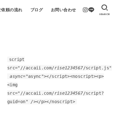
ご依頼の流れ
ブログ
お問い合わせ
SEARCH
script
src="//accaii.com/
rise1234567
/script.js"
async="
async
"
></script><noscript><p>
<img
src="//accaii.com/
rise1234567
/script?
guid=on"
/
></p></noscript>